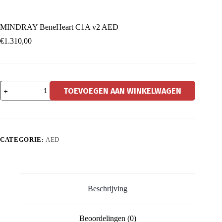
MINDRAY BeneHeart C1A v2 AED
€
1.310,00
MINDRAY
TOEVOEGEN AAN WINKELWAGEN
BeneHeart
C1A
v2
AED
aantal
CATEGORIE:
AED
Beschrijving
Beoordelingen (0)