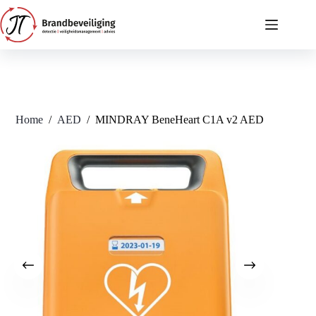
Ga
naar
de
inhoud
Home
/
AED
/
MINDRAY BeneHeart C1A v2 AED