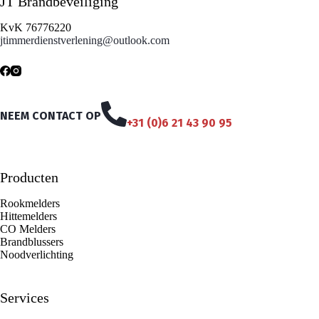
JT Brandbeveiliging
KvK 76776220
jtimmerdienstverlening@outlook.com
NEEM CONTACT OP
+31 (0)6 21 43 90 95
Producten
Rookmelders
Hittemelders
CO Melders
Brandblussers
Noodverlichting
Services