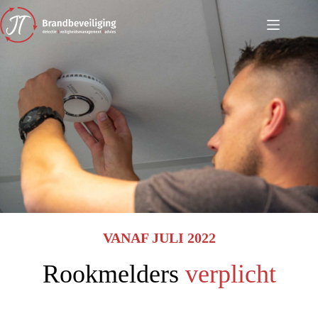
Ga
naar
de
inhoud
VANAF JULI 2022
Rookmelders
verplicht